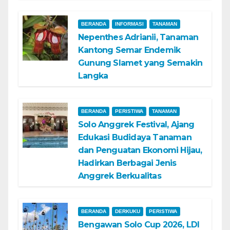
BERANDA
INFORMASI
TANAMAN
Nepenthes Adrianii, Tanaman
Kantong Semar Endemik
Gunung Slamet yang Semakin
Langka
BERANDA
PERISTIWA
TANAMAN
Solo Anggrek Festival, Ajang
Edukasi Budidaya Tanaman
dan Penguatan Ekonomi Hijau,
Hadirkan Berbagai Jenis
Anggrek Berkualitas
BERANDA
DERKUKU
PERISTIWA
Bengawan Solo Cup 2026, LDI