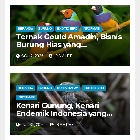
Merah dan Jahanam Juara
BERANDA
BURUNG
EXOTIC BIRD
INFORMASI
Ternak Gould Amadin, Bisnis
Burung Hias yang
Menguntungkan
AGU 2, 2026
RAMLEE
BERANDA
BURUNG
DUNIA SATWA
EXOTIC BIRD
INFORMASI
Kenari Gunung, Kenari
Endemik Indonesia yang
Sangat Sulit Dipelihara
JUL 31, 2026
RAMLEE