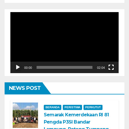
Pemutar
Video
00:00
02:04
NEWS POST
BERANDA
PERISTIWA
PERKUTUT
Semarak Kemerdekaan RI 81
Pengda P3SI Bandar