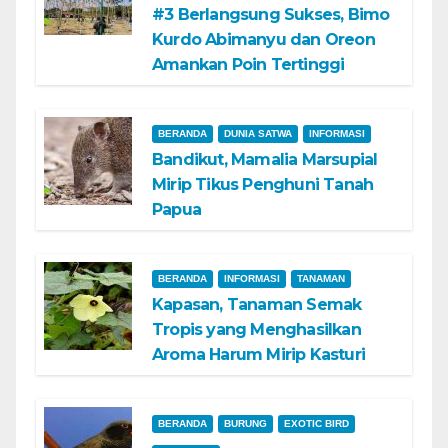
#3 Berlangsung Sukses, Bimo
Kurdo Abimanyu dan Oreon
Amankan Poin Tertinggi
BERANDA
DUNIA SATWA
INFORMASI
Bandikut, Mamalia Marsupial
Mirip Tikus Penghuni Tanah
Papua
BERANDA
INFORMASI
TANAMAN
Kapasan, Tanaman Semak
Tropis yang Menghasilkan
Aroma Harum Mirip Kasturi
BERANDA
BURUNG
EXOTIC BIRD