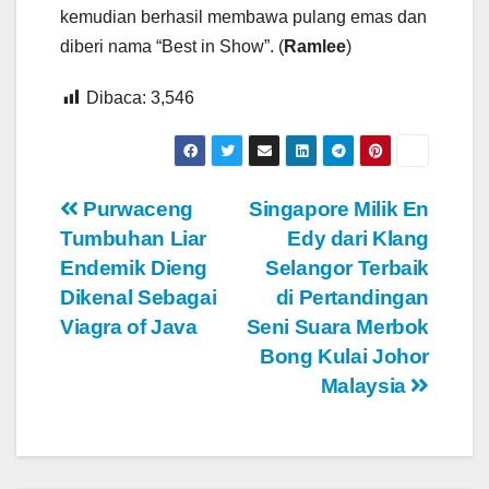
kemudian berhasil membawa pulang emas dan
diberi nama “Best in Show”. (
Ramlee
)
Dibaca:
3,546
Navigasi
Purwaceng
Singapore Milik En
Tumbuhan Liar
Edy dari Klang
pos
Endemik Dieng
Selangor Terbaik
Dikenal Sebagai
di Pertandingan
Viagra of Java
Seni Suara Merbok
Bong Kulai Johor
Malaysia