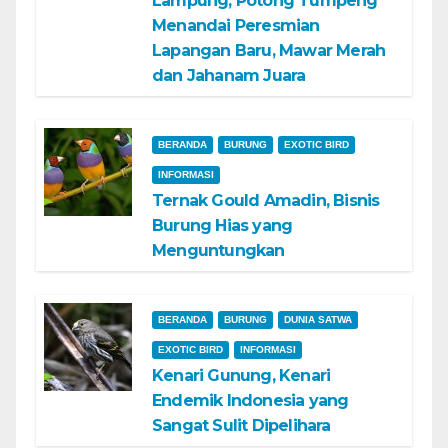
Lampung, Potong Tumpeng
Menandai Peresmian
Lapangan Baru, Mawar Merah
dan Jahanam Juara
BERANDA
BURUNG
EXOTIC BIRD
INFORMASI
Ternak Gould Amadin, Bisnis
Burung Hias yang
Menguntungkan
BERANDA
BURUNG
DUNIA SATWA
EXOTIC BIRD
INFORMASI
Kenari Gunung, Kenari
Endemik Indonesia yang
Sangat Sulit Dipelihara