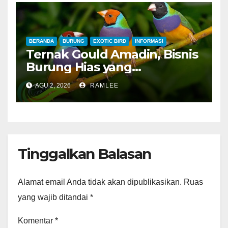
Merah dan Jahanam Juara
BERANDA
BURUNG
EXOTIC BIRD
INFORMASI
Ternak Gould Amadin, Bisnis
Burung Hias yang
Menguntungkan
AGU 2, 2026
RAMLEE
Tinggalkan Balasan
Alamat email Anda tidak akan dipublikasikan.
Ruas
yang wajib ditandai
*
Komentar
*