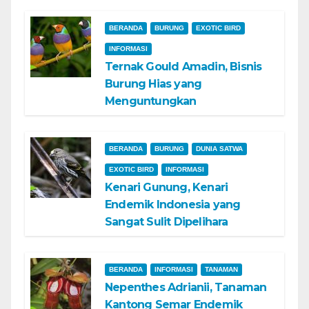
BERANDA
BURUNG
EXOTIC BIRD
INFORMASI
Ternak Gould Amadin, Bisnis
Burung Hias yang
Menguntungkan
BERANDA
BURUNG
DUNIA SATWA
EXOTIC BIRD
INFORMASI
Kenari Gunung, Kenari
Endemik Indonesia yang
Sangat Sulit Dipelihara
BERANDA
INFORMASI
TANAMAN
Nepenthes Adrianii, Tanaman
Kantong Semar Endemik