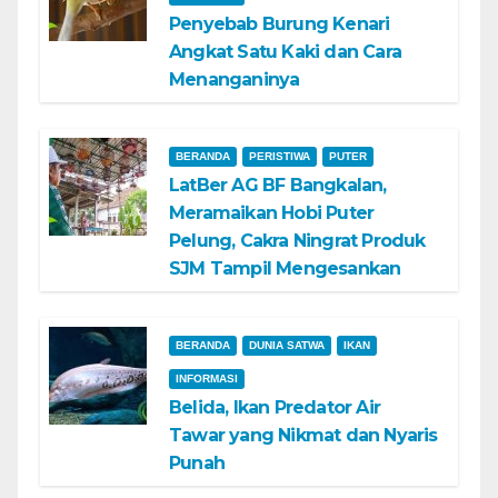
Penyebab Burung Kenari
Angkat Satu Kaki dan Cara
Menanganinya
BERANDA
PERISTIWA
PUTER
LatBer AG BF Bangkalan,
Meramaikan Hobi Puter
Pelung, Cakra Ningrat Produk
SJM Tampil Mengesankan
BERANDA
DUNIA SATWA
IKAN
INFORMASI
Belida, Ikan Predator Air
Tawar yang Nikmat dan Nyaris
Punah