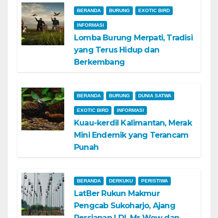
BERANDA
BURUNG
EXOTIC BIRD
INFORMASI
Lomba Burung Merpati, Tradisi
yang Terus Hidup dan
Berkembang
BERANDA
BURUNG
DUNIA SATWA
EXOTIC BIRD
INFORMASI
Kuau-kerdil Kalimantan, Merak
Mini Endemik yang Terancam
Punah
BERANDA
DERKUKU
PERISTIWA
LatBer Rukun Makmur
Pengcab Sukoharjo, Ajang
Persiapan LDI, Mr Wow dan