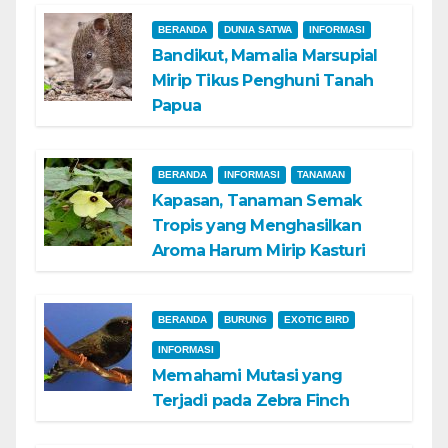
BERANDA
DUNIA SATWA
INFORMASI
Bandikut, Mamalia Marsupial
Mirip Tikus Penghuni Tanah
Papua
BERANDA
INFORMASI
TANAMAN
Kapasan, Tanaman Semak
Tropis yang Menghasilkan
Aroma Harum Mirip Kasturi
BERANDA
BURUNG
EXOTIC BIRD
INFORMASI
Memahami Mutasi yang
Terjadi pada Zebra Finch