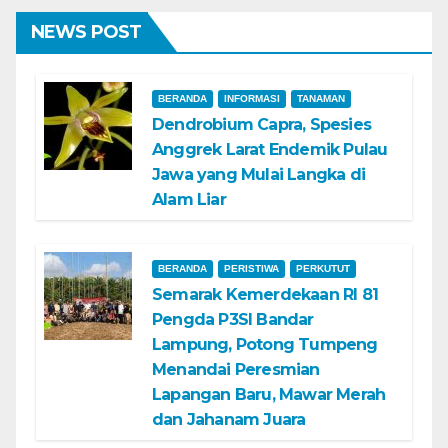
NEWS POST
BERANDA
INFORMASI
TANAMAN
Dendrobium Capra, Spesies
Anggrek Larat Endemik Pulau
Jawa yang Mulai Langka di
Alam Liar
BERANDA
PERISTIWA
PERKUTUT
Semarak Kemerdekaan RI 81
Pengda P3SI Bandar
Lampung, Potong Tumpeng
Menandai Peresmian
Lapangan Baru, Mawar Merah
dan Jahanam Juara