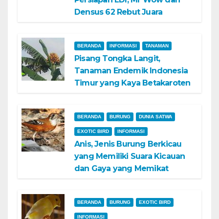
Densus 62 Rebut Juara
BERANDA
INFORMASI
TANAMAN
Pisang Tongka Langit,
Tanaman Endemik Indonesia
Timur yang Kaya Betakaroten
BERANDA
BURUNG
DUNIA SATWA
EXOTIC BIRD
INFORMASI
Anis, Jenis Burung Berkicau
yang Memiliki Suara Kicauan
dan Gaya yang Memikat
BERANDA
BURUNG
EXOTIC BIRD
INFORMASI