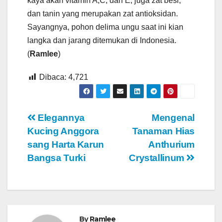
kaya akan vitamin A,C, dan E, juga zat besi,
dan tanin yang merupakan zat antioksidan.
Sayangnya, pohon delima ungu saat ini kian
langka dan jarang ditemukan di Indonesia.
(
Ramlee
)
Dibaca:
4,721
Navigasi
Elegannya
Mengenal
Kucing Anggora
Tanaman Hias
pos
sang Harta Karun
Anthurium
Bangsa Turki
Crystallinum
By
Ramlee