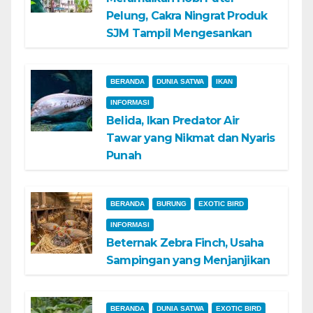
Pelung, Cakra Ningrat Produk
SJM Tampil Mengesankan
BERANDA
DUNIA SATWA
IKAN
INFORMASI
Belida, Ikan Predator Air
Tawar yang Nikmat dan Nyaris
Punah
BERANDA
BURUNG
EXOTIC BIRD
INFORMASI
Beternak Zebra Finch, Usaha
Sampingan yang Menjanjikan
BERANDA
DUNIA SATWA
EXOTIC BIRD