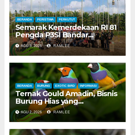
BERANDA
PERISTIWA
PERKUTUT
Semarak Kemerdekaan RI 81
Pengda P3SI Bandar
Lampung, Potong Tumpeng
AGU 5, 2026
RAMLEE
Menandai Peresmian
Lapangan Baru, Mawar
Merah dan Jahanam Juara
BERANDA
BURUNG
EXOTIC BIRD
INFORMASI
Ternak Gould Amadin, Bisnis
Burung Hias yang
Menguntungkan
AGU 2, 2026
RAMLEE