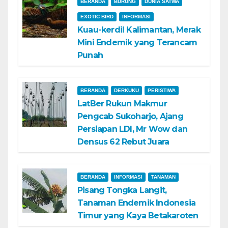
BERANDA
BURUNG
DUNIA SATWA
EXOTIC BIRD
INFORMASI
Kuau-kerdil Kalimantan, Merak
Mini Endemik yang Terancam
Punah
BERANDA
DERKUKU
PERISTIWA
LatBer Rukun Makmur
Pengcab Sukoharjo, Ajang
Persiapan LDI, Mr Wow dan
Densus 62 Rebut Juara
BERANDA
INFORMASI
TANAMAN
Pisang Tongka Langit,
Tanaman Endemik Indonesia
Timur yang Kaya Betakaroten