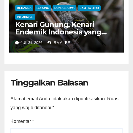
BERANDA
BURUNG
DUNIA SATWA
EXOTIC BIRD
INFORMASI
Kenari Gunung, Kenari
Endemik Indonesia yang
Sangat Sulit Dipelihara
JUL 31, 2026
RAMLEE
Tinggalkan Balasan
Alamat email Anda tidak akan dipublikasikan.
Ruas
yang wajib ditandai
*
Komentar
*