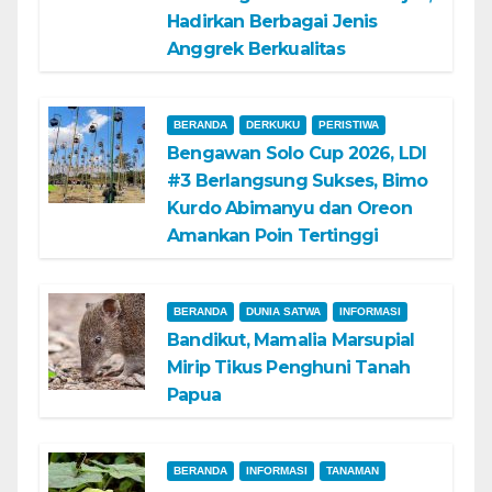
Hadirkan Berbagai Jenis
Anggrek Berkualitas
BERANDA
DERKUKU
PERISTIWA
Bengawan Solo Cup 2026, LDI
#3 Berlangsung Sukses, Bimo
Kurdo Abimanyu dan Oreon
Amankan Poin Tertinggi
BERANDA
DUNIA SATWA
INFORMASI
Bandikut, Mamalia Marsupial
Mirip Tikus Penghuni Tanah
Papua
BERANDA
INFORMASI
TANAMAN