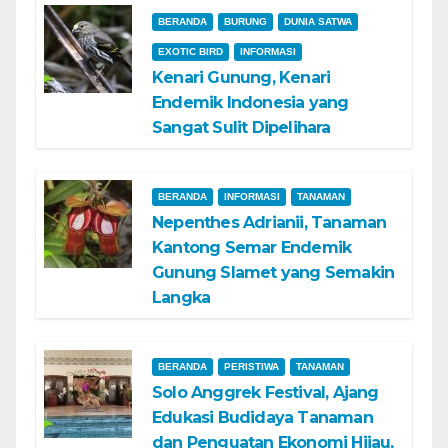
BERANDA
BURUNG
DUNIA SATWA
EXOTIC BIRD
INFORMASI
Kenari Gunung, Kenari
Endemik Indonesia yang
Sangat Sulit Dipelihara
BERANDA
INFORMASI
TANAMAN
Nepenthes Adrianii, Tanaman
Kantong Semar Endemik
Gunung Slamet yang Semakin
Langka
BERANDA
PERISTIWA
TANAMAN
Solo Anggrek Festival, Ajang
Edukasi Budidaya Tanaman
dan Penguatan Ekonomi Hijau,