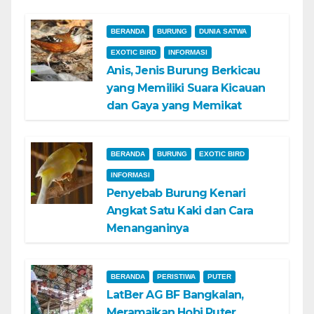
BERANDA
BURUNG
DUNIA SATWA
EXOTIC BIRD
INFORMASI
Anis, Jenis Burung Berkicau
yang Memiliki Suara Kicauan
dan Gaya yang Memikat
BERANDA
BURUNG
EXOTIC BIRD
INFORMASI
Penyebab Burung Kenari
Angkat Satu Kaki dan Cara
Menanganinya
BERANDA
PERISTIWA
PUTER
LatBer AG BF Bangkalan,
Meramaikan Hobi Puter