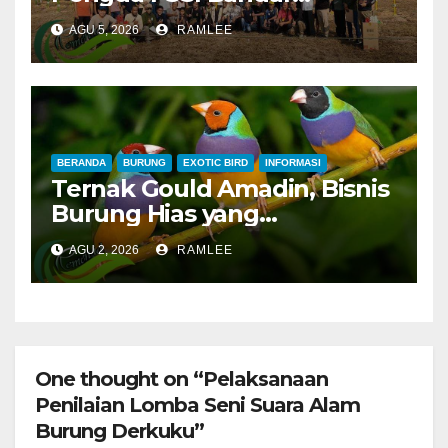
Lampung, Potong Tumpeng
AGU 5, 2026
RAMLEE
Menandai Peresmian
Lapangan Baru, Mawar
Merah dan Jahanam Juara
BERANDA
BURUNG
EXOTIC BIRD
INFORMASI
Ternak Gould Amadin, Bisnis
Burung Hias yang
Menguntungkan
AGU 2, 2026
RAMLEE
One thought on “Pelaksanaan
Penilaian Lomba Seni Suara Alam
Burung Derkuku”