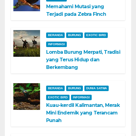
Memahami Mutasi yang
Terjadi pada Zebra Finch
BERANDA
BURUNG
EXOTIC BIRD
INFORMASI
Lomba Burung Merpati, Tradisi
yang Terus Hidup dan
Berkembang
BERANDA
BURUNG
DUNIA SATWA
EXOTIC BIRD
INFORMASI
Kuau-kerdil Kalimantan, Merak
Mini Endemik yang Terancam
Punah