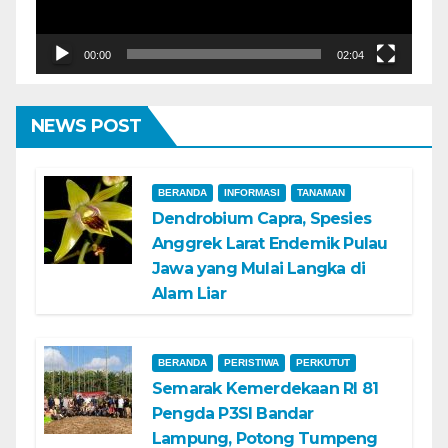
00:00
02:04
NEWS POST
BERANDA
INFORMASI
TANAMAN
Dendrobium Capra, Spesies
Anggrek Larat Endemik Pulau
Jawa yang Mulai Langka di
Alam Liar
BERANDA
PERISTIWA
PERKUTUT
Semarak Kemerdekaan RI 81
Pengda P3SI Bandar
Lampung, Potong Tumpeng