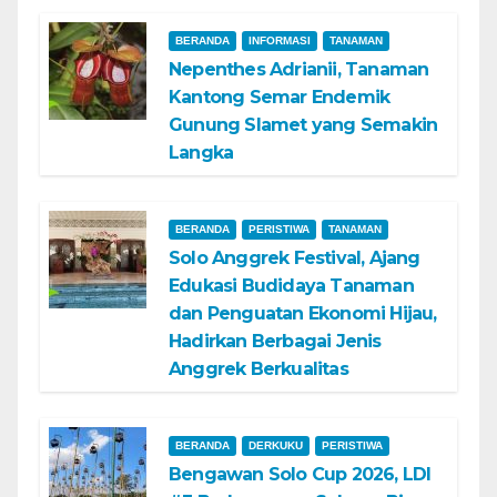
BERANDA
INFORMASI
TANAMAN
Nepenthes Adrianii, Tanaman
Kantong Semar Endemik
Gunung Slamet yang Semakin
Langka
BERANDA
PERISTIWA
TANAMAN
Solo Anggrek Festival, Ajang
Edukasi Budidaya Tanaman
dan Penguatan Ekonomi Hijau,
Hadirkan Berbagai Jenis
Anggrek Berkualitas
BERANDA
DERKUKU
PERISTIWA
Bengawan Solo Cup 2026, LDI