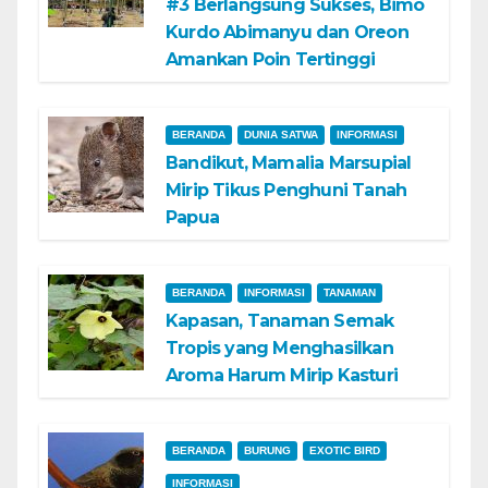
#3 Berlangsung Sukses, Bimo
Kurdo Abimanyu dan Oreon
Amankan Poin Tertinggi
BERANDA
DUNIA SATWA
INFORMASI
Bandikut, Mamalia Marsupial
Mirip Tikus Penghuni Tanah
Papua
BERANDA
INFORMASI
TANAMAN
Kapasan, Tanaman Semak
Tropis yang Menghasilkan
Aroma Harum Mirip Kasturi
BERANDA
BURUNG
EXOTIC BIRD
INFORMASI