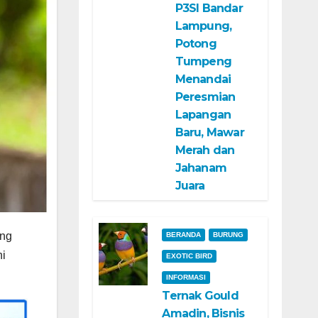
P3SI Bandar
Lampung,
Potong
Tumpeng
Menandai
Peresmian
Lapangan
Baru, Mawar
Merah dan
Jahanam
Juara
ang
BERANDA
BURUNG
ni
EXOTIC BIRD
INFORMASI
Ternak Gould
Amadin, Bisnis