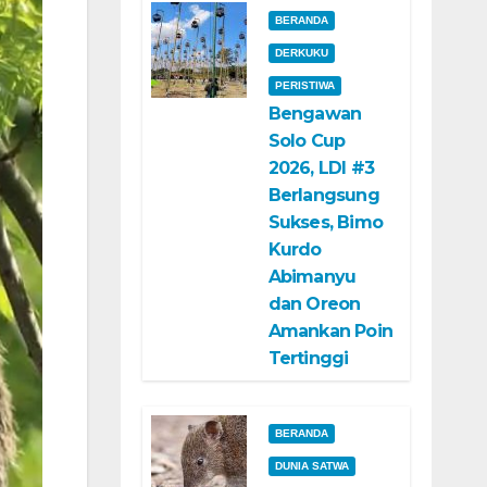
BERANDA
DERKUKU
PERISTIWA
Bengawan
Solo Cup
2026, LDI #3
Berlangsung
Sukses, Bimo
Kurdo
Abimanyu
dan Oreon
Amankan Poin
Tertinggi
BERANDA
DUNIA SATWA