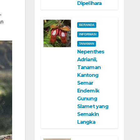
Dipelihara
,
an
BERANDA
INFORMASI
TANAMAN
Nepenthes
Adrianii,
Tanaman
Kantong
Semar
Endemik
Gunung
Slamet yang
Semakin
Langka