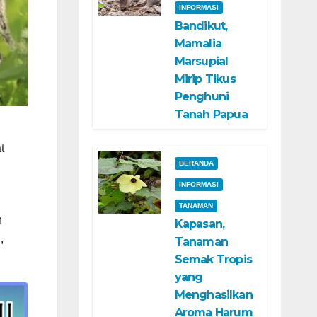
INFORMASI
Bandikut,
Mamalia
Marsupial
Mirip Tikus
Penghuni
Tanah Papua
t
BERANDA
INFORMASI
TANAMAN
n
Kapasan,
,
Tanaman
Semak Tropis
yang
Menghasilkan
Aroma Harum