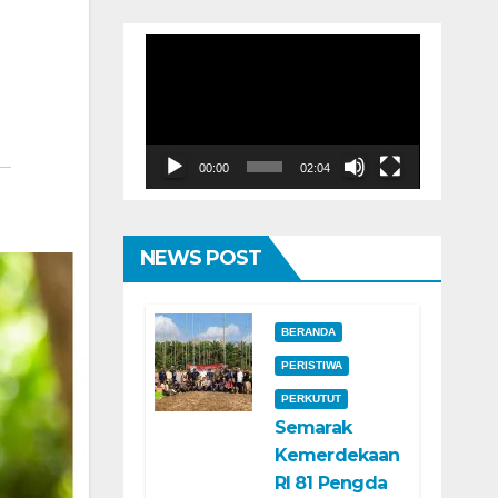
Pemutar
Video
00:00
02:04
NEWS POST
BERANDA
PERISTIWA
PERKUTUT
Semarak
Kemerdekaan
RI 81 Pengda