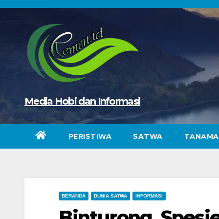
Skip
to
content
Media Hobi dan Informasi
PERISTIWA
SATWA
TANAMA
BERANDA
DUNIA SATWA
INFORMASI
Binturong, Spesi