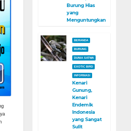
Burung Hias
yang
Menguntungkan
BERANDA
BURUNG
DUNIA SATWA
EXOTIC BIRD
INFORMASI
Kenari
Gunung,
Kenari
Endemik
ng
Indonesia
nya
yang Sangat
n
Sulit