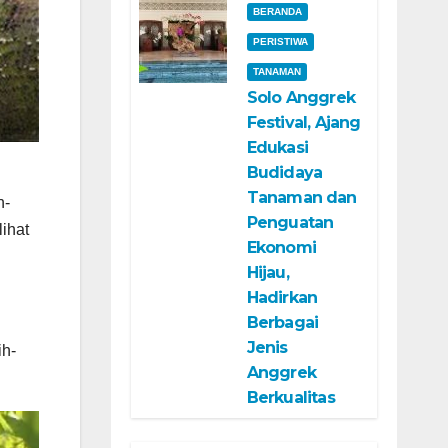
BERANDA
PERISTIWA
TANAMAN
Solo Anggrek
Festival, Ajang
Edukasi
Budidaya
Tanaman dan
n-
Penguatan
lihat
Ekonomi
Hijau,
Hadirkan
Berbagai
Jenis
ih-
Anggrek
Berkualitas