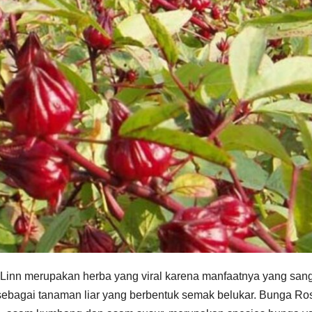
a Linn merupakan herba yang viral karena manfaatnya yang san
 sebagai tanaman liar yang berbentuk semak belukar. Bunga Ro