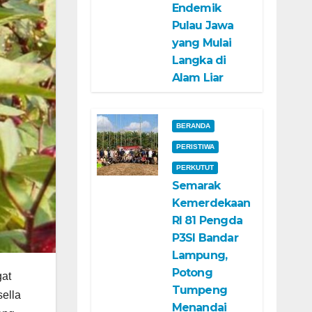
Endemik
Pulau Jawa
yang Mulai
Langka di
Alam Liar
BERANDA
PERISTIWA
PERKUTUT
Semarak
Kemerdekaan
RI 81 Pengda
P3SI Bandar
Lampung,
Potong
gat
Tumpeng
sella
Menandai