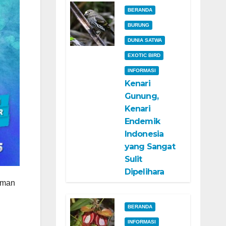
BERANDA
BURUNG
DUNIA SATWA
EXOTIC BIRD
INFORMASI
Kenari
Gunung,
Kenari
Endemik
Indonesia
yang Sangat
Sulit
Dipelihara
aman
BERANDA
INFORMASI