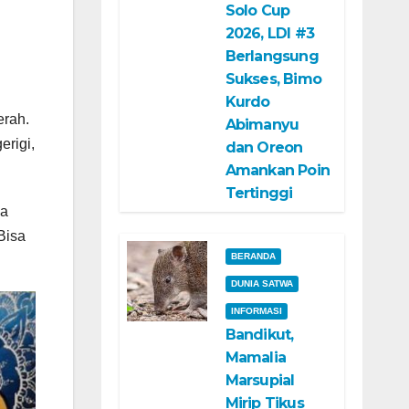
Solo Cup
2026, LDI #3
Berlangsung
Sukses, Bimo
Kurdo
erah.
Abimanyu
erigi,
dan Oreon
Amankan Poin
Tertinggi
ya
Bisa
BERANDA
DUNIA SATWA
INFORMASI
Bandikut,
Mamalia
Marsupial
Mirip Tikus