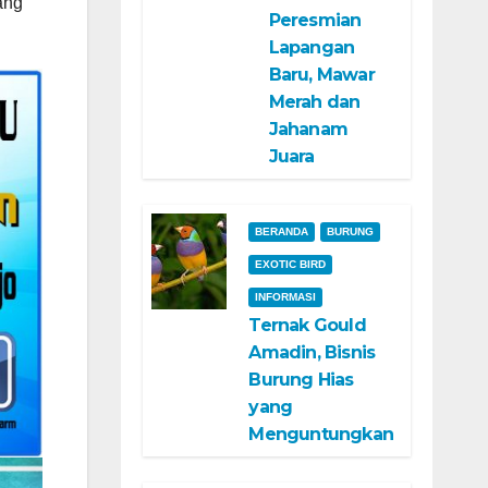
ang
Peresmian
Lapangan
Baru, Mawar
Merah dan
Jahanam
Juara
BERANDA
BURUNG
EXOTIC BIRD
INFORMASI
Ternak Gould
Amadin, Bisnis
Burung Hias
yang
Menguntungkan