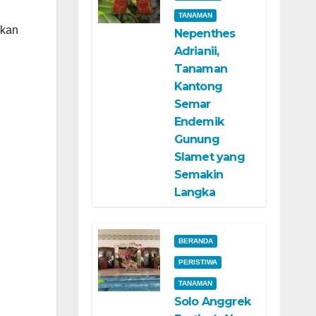
TANAMAN
akan
Nepenthes
Adrianii,
Tanaman
Kantong
Semar
Endemik
Gunung
Slamet yang
Semakin
Langka
BERANDA
PERISTIWA
TANAMAN
Solo Anggrek