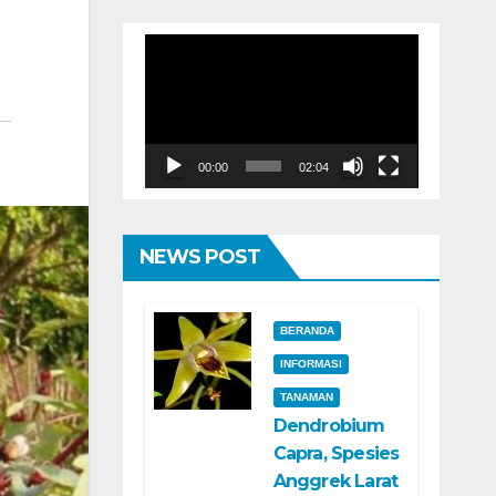
Pemutar
Video
00:00
02:04
NEWS POST
BERANDA
INFORMASI
TANAMAN
Dendrobium
Capra, Spesies
Anggrek Larat