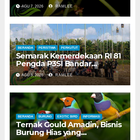
Pulau Jawa yang Mulai
AGU 7, 2026
RAMLEE
Langka di Alam Liar
BERANDA
PERISTIWA
PERKUTUT
Semarak Kemerdekaan RI 81
Pengda P3SI Bandar
Lampung, Potong Tumpeng
AGU 5, 2026
RAMLEE
Menandai Peresmian
Lapangan Baru, Mawar
Merah dan Jahanam Juara
BERANDA
BURUNG
EXOTIC BIRD
INFORMASI
Ternak Gould Amadin, Bisnis
Burung Hias yang