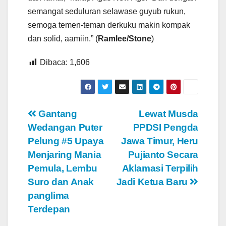
semangat seduluran selawase guyub rukun,
semoga temen-teman derkuku makin kompak
dan solid, aamiin.” (
Ramlee/Stone
)
Dibaca:
1,606
Navigasi
Gantang
Lewat Musda
Wedangan Puter
PPDSI Pengda
pos
Pelung #5 Upaya
Jawa Timur, Heru
Menjaring Mania
Pujianto Secara
Pemula, Lembu
Aklamasi Terpilih
Suro dan Anak
Jadi Ketua Baru
panglima
Terdepan