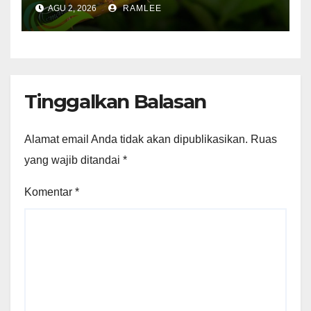
Menguntungkan
AGU 2, 2026
RAMLEE
Tinggalkan Balasan
Alamat email Anda tidak akan dipublikasikan.
Ruas
yang wajib ditandai
*
Komentar
*