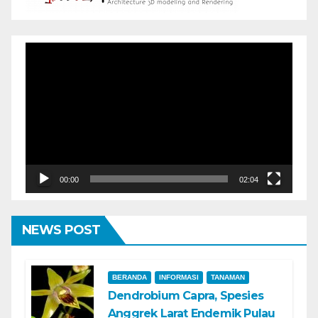
Pemutar
Video
00:00
02:04
NEWS POST
BERANDA
INFORMASI
TANAMAN
Dendrobium Capra, Spesies
Anggrek Larat Endemik Pulau