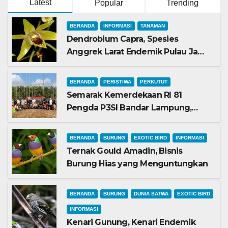
Latest
Popular
Trending
BERANDA
INFORMASI
TANAMAN
Dendrobium Capra, Spesies
Anggrek Larat Endemik Pulau Jawa
yang Mulai Langka di Alam Liar
BERANDA
PERISTIWA
PERKUTUT
Semarak Kemerdekaan RI 81
Pengda P3SI Bandar Lampung,
Potong Tumpeng Menandai
Peresmian Lapangan Baru, Mawar
BERANDA
BURUNG
EXOTIC BIRD
INFORMASI
Merah dan Jahanam Juara
Ternak Gould Amadin, Bisnis
Burung Hias yang Menguntungkan
BERANDA
BURUNG
DUNIA SATWA
EXOTIC BIRD
INFORMASI
Kenari Gunung, Kenari Endemik