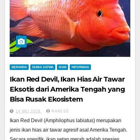
BERANDA
DUNIA SATWA
IKAN
INFORMASI
Ikan Red Devil, Ikan Hias Air Tawar
Eksotis dari Amerika Tengah yang
Bisa Rusak Ekosistem
14 MEI 2026
RAMLEE
Ikan Red Devil (Amphilophus labiatus) merupakan
jenis ikan hias air tawar agresif asal Amerika Tengah.
Secara spesifik, ikan setan merah adalah spesies