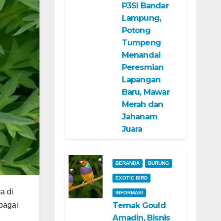
P3SI Bandar
Lampung,
Potong
Tumpeng
Menandai
Peresmian
Lapangan
Baru, Mawar
Merah dan
Jahanam
Juara
BERANDA
BURUNG
EXOTIC BIRD
a di
INFORMASI
bagai
Ternak Gould
Amadin, Bisnis