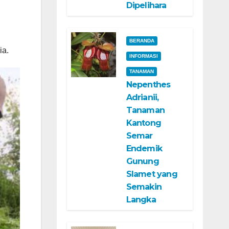
Dipelihara
BERANDA
ia.
INFORMASI
TANAMAN
Nepenthes
Adrianii,
Tanaman
Kantong
Semar
Endemik
Gunung
Slamet yang
Semakin
Langka