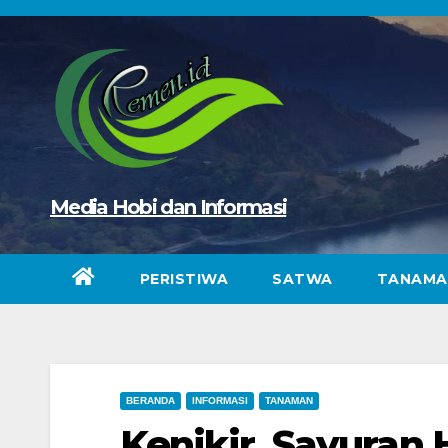
Skip
to
content
Media Hobi dan Informasi
PERISTIWA
SATWA
TANAMA
BERANDA
INFORMASI
TANAMAN
Kenikir, Sayuran