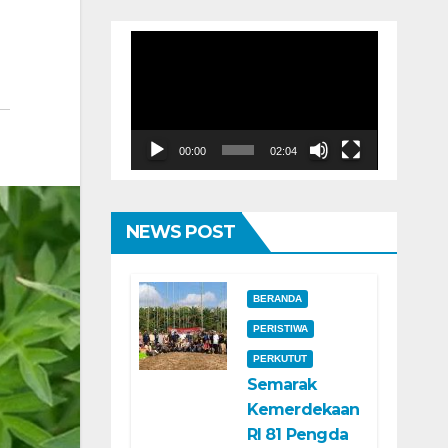
Pemutar
Video
00:00
02:04
NEWS POST
BERANDA
PERISTIWA
PERKUTUT
Semarak
Kemerdekaan
RI 81 Pengda