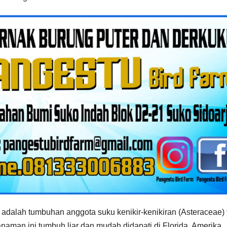
 adalah tumbuhan anggota suku kenikir-kenikiran (Asteraceae)
naman ini tumbuh liar dan mudah didapati di Florida, Amerika