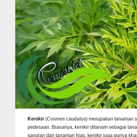
Kenikir
(Cosmos caudatus) merupakan tanaman sayu
pedesaan. Biasanya, kenikir ditanam sebagai ta
sayuran dan tanaman hias, kenikir juga punya kha