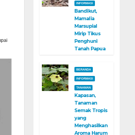
INFORMASI
Bandikut,
Mamalia
Marsupial
Mirip Tikus
mpai
Penghuni
Tanah Papua
BERANDA
INFORMASI
TANAMAN
Kapasan,
Tanaman
Semak Tropis
yang
Menghasilkan
Aroma Harum