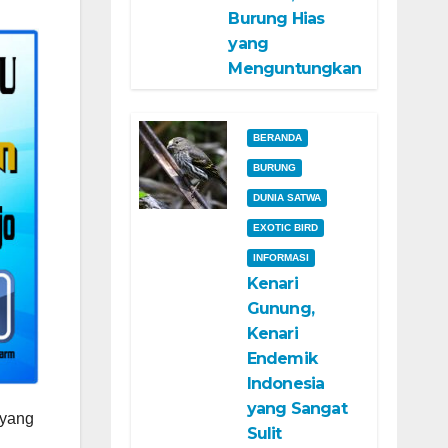
Burung Hias
yang
Menguntungkan
BERANDA
BURUNG
DUNIA SATWA
EXOTIC BIRD
INFORMASI
Kenari
Gunung,
Kenari
Endemik
Indonesia
yang Sangat
 yang
Sulit