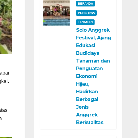
BERANDA
PERISTIWA
TANAMAN
Solo Anggrek
Festival, Ajang
Edukasi
Budidaya
Tanaman dan
Penguatan
apai
Ekonomi
kai.
Hijau,
Hadirkan
Berbagai
Jenis
tas.
Anggrek
a
Berkualitas